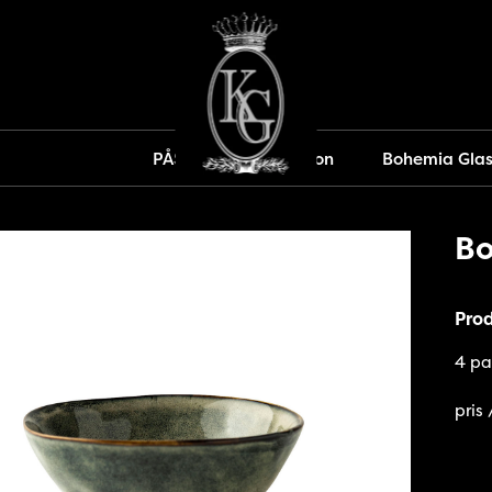
PÅSK
Dekoration
Bohemia Gla
Bo
Pro
4 pa
pris 