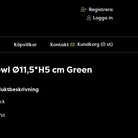
Registrera
Logga in
Kundkorg (
0 st
)
s
Köpvillkor
Kontakt
wl Ø11,5*H5 cm Green
duktbeskrivning
ck
/st